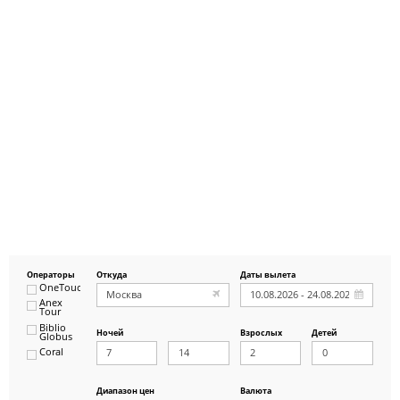
Операторы
Откуда
Даты вылета
OneTouch&Travel
Anex
Tour
Biblio
Ночей
Взрослых
Детей
Globus
Coral
ICS
Travel
Group
Диапазон цен
Валюта