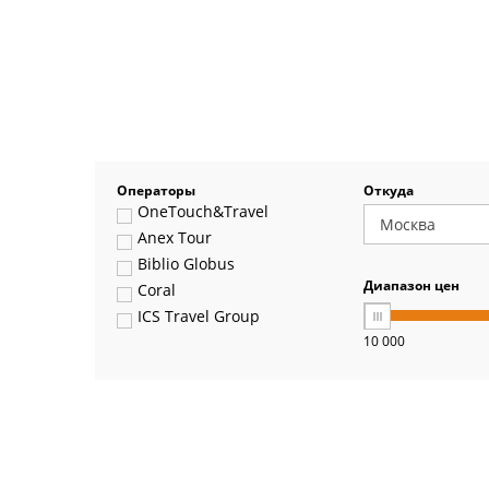
Операторы
Откуда
OneTouch&Travel
Anex Tour
Biblio Globus
Диапазон цен
Coral
ICS Travel Group
10 000
Pegas Touristik
Art-Tour
Delfin
Panteon
Ambotis
Paks