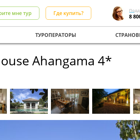
Подд
рите мне тур
Где купить?
8 80
ТУРОПЕРАТОРЫ
СТРАНОВ
House Ahangama 4*