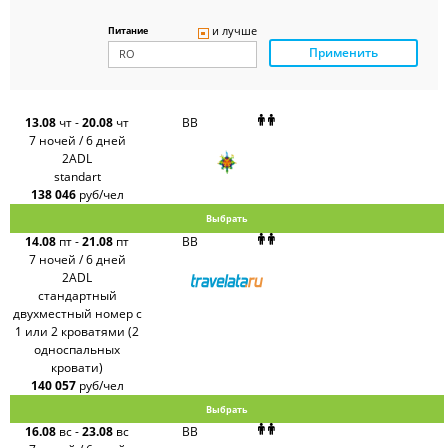
Delfin
Panteon
и лучше
Питание
Ambotis
Применить
Paks
Amigo-S
Pac
Group
Alean
13.08
чт
-
20.08
чт
BB
Sunmar
7 ночей / 6 дней
PlanTravel
2ADL
FUN&SUN
standart
ex TUI
138 046
руб/чел
Крымская
Волна
Выбрать
LOTI
14.08
пт
-
21.08
пт
BB
Russian
Express
7 ночей / 6 дней
Интурист
2ADL
Travelata
стандартный
двухместный номер с
1 или 2 кроватями (2
односпальных
кровати)
140 057
руб/чел
Выбрать
16.08
вс
-
23.08
вс
BB