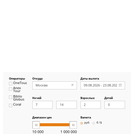
Операторы
Откуда
Даты вылета
OneTouch&Travel
Anex
Tour
Biblio
Ночей
Взрослых
Детей
Globus
Coral
ICS
Travel
Group
Диапазон цен
Валюта
Pegas
руб.
€ / $
Touristik
Art-Tour
10 000
1 000 000