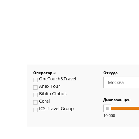
Операторы
Откуда
OneTouch&Travel
Anex Tour
Biblio Globus
Диапазон цен
Coral
ICS Travel Group
10 000
Pegas Touristik
Art-Tour
Delfin
Panteon