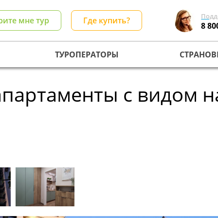
Подд
рите мне тур
Где купить?
8 80
ТУРОПЕРАТОРЫ
СТРАНОВ
апартаменты с видом н