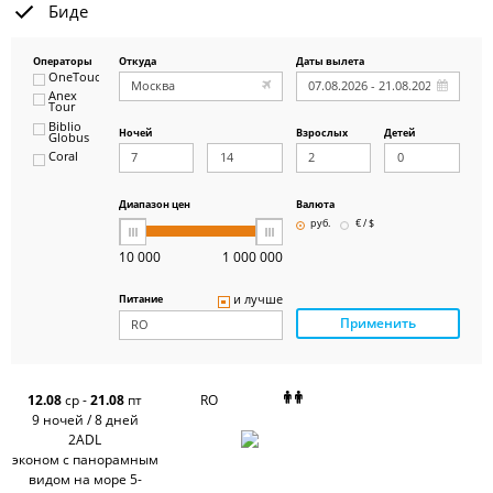
Биде
Операторы
Откуда
Даты вылета
OneTouch&Travel
Anex
Tour
Biblio
Ночей
Взрослых
Детей
Globus
Coral
ICS
Travel
Group
Диапазон цен
Валюта
Pegas
руб.
€ / $
Touristik
Art-Tour
10 000
1 000 000
Delfin
Panteon
и лучше
Питание
Ambotis
Применить
Paks
Amigo-S
Pac
Group
Alean
12.08
ср
-
21.08
пт
RO
Sunmar
9 ночей / 8 дней
PlanTravel
2ADL
FUN&SUN
эконом с панорамным
ex TUI
видом на море 5-
Крымская
Волна