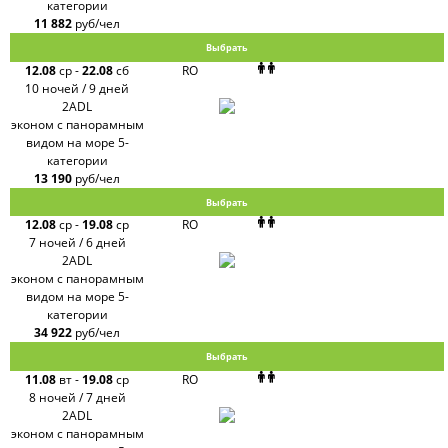
категории
LOTI
11 882
руб/чел
Russian
Express
Выбрать
Интурист
12.08
ср
-
22.08
сб
RO
Travelata
10 ночей / 9 дней
2ADL
эконом с панорамным
видом на море 5-
категории
13 190
руб/чел
Выбрать
12.08
ср
-
19.08
ср
RO
7 ночей / 6 дней
2ADL
эконом с панорамным
видом на море 5-
категории
34 922
руб/чел
Выбрать
11.08
вт
-
19.08
ср
RO
8 ночей / 7 дней
2ADL
эконом с панорамным