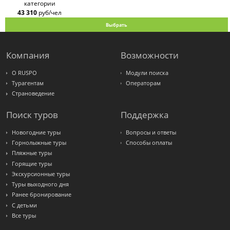
категории
43 310
руб/чел
Выбрать
Компания
Возможности
О RUSPO
Модули поиска
Турагентам
Операторам
Страноведение
Поиск туров
Поддержка
Новогодние туры
Вопросы и ответы
Горнолыжные туры
Способы оплаты
Пляжные туры
Горящие туры
Экскурсионные туры
Туры выходного дня
Ранее бронирование
С детьми
Все туры