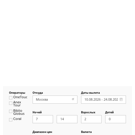
Операторы
Откуда
Даты вылета
OneTouch&Travel
Anex
Tour
Biblio
Ночей
Взрослых
Детей
Globus
Coral
ICS
Travel
Group
Диапазон цен
Валюта