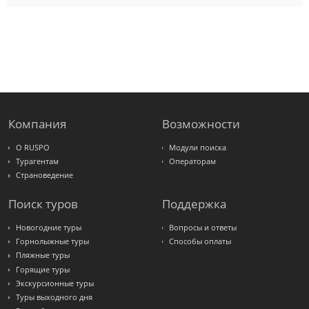
Pac
Group
Alean
Sunmar
PlanTravel
FUN&SUN
ex TUI
Крымская
Волна
LOTI
Russian
Express
Компания
Возможности
Интурист
Travelata
О RUSPO
Модули поиска
Турагентам
Операторам
Страноведение
Поиск туров
Поддержка
Новогодние туры
Вопросы и ответы
Горнолыжные туры
Способы оплаты
Пляжные туры
Горящие туры
Экскурсионные туры
Туры выходного дня