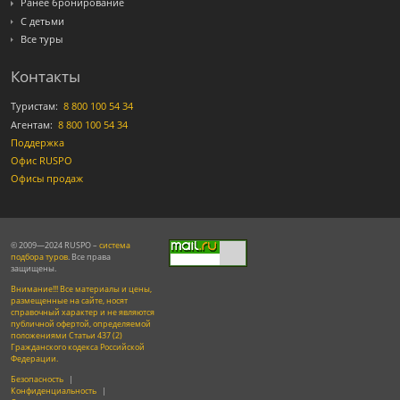
Ранее бронирование
С детьми
Все туры
Контакты
Туристам:
8 800 100 54 34
Агентам:
8 800 100 54 34
Поддержка
Офис RUSPO
Офисы продаж
© 2009—2024 RUSPO –
система
подбора туров
. Все права
защищены.
Внимание!!! Все материалы и цены,
размещенные на сайте, носят
справочный характер и не являются
публичной офертой, определяемой
положениями Статьи 437 (2)
Гражданского кодекса Российской
Федерации.
Безопасность
|
Конфиденциальность
|