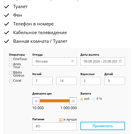
Туалет
Фен
Телефон в номере
Кабельное телевидение
Ванная комната / Туалет
Операторы
Откуда
Даты вылета
OneTouch&Travel
Anex
Tour
Biblio
Ночей
Взрослых
Детей
Globus
Coral
ICS
Travel
Group
Диапазон цен
Валюта
Pegas
руб.
€ / $
Touristik
Art-Tour
10 000
1 000 000
Delfin
Panteon
и лучше
Питание
Ambotis
Применить
Paks
Amigo-S