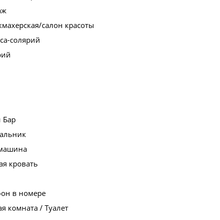
аж
кмахерская/салон красоты
са-солярий
рий
 Бар
альник
машина
ая кровать
фон в номере
я комната / Туалет