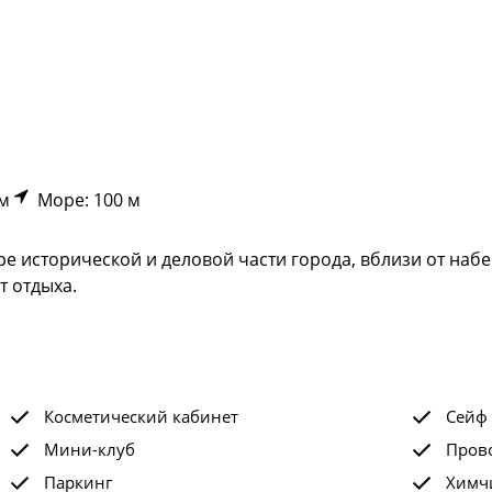
км
Море: 100 м
е исторической и деловой части города, вблизи от наб
т отдыха.
Косметический кабинет
Сейф
Мини-клуб
Прово
Паркинг
Химчи