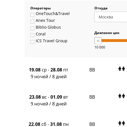
Операторы
Откуда
OneTouch&Travel
Anex Tour
Biblio Globus
Диапазон цен
Coral
ICS Travel Group
10 000
Pegas Touristik
Art-Tour
Delfin
Panteon
19.08
ср
-
28.08
пт
BB
Ambotis
9 ночей / 8 дней
Paks
Amigo-S
Pac Group
23.08
вс
-
01.09
вт
BB
Alean
9 ночей / 8 дней
Sunmar
PlanTravel
FUN&SUN ex TUI
22.08
сб
-
31.08
пн
BB