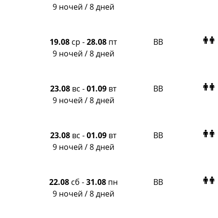
Крымская Волна
9 ночей / 8 дней
LOTI
Russian Express
Интурист
19.08
ср
-
28.08
пт
BB
Travelata
9 ночей / 8 дней
23.08
вс
-
01.09
вт
BB
9 ночей / 8 дней
23.08
вс
-
01.09
вт
BB
9 ночей / 8 дней
22.08
сб
-
31.08
пн
BB
9 ночей / 8 дней