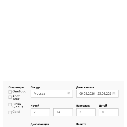
Операторы
Откуда
Даты вылета
OneTouch&Travel
Anex
Tour
Biblio
Ночей
Взрослых
Детей
Globus
Coral
ICS
Travel
Group
Диапазон цен
Валюта