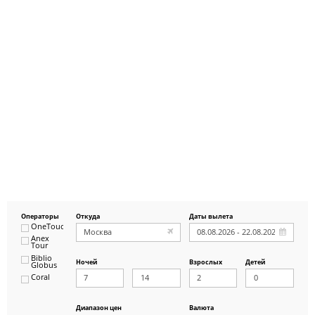
Операторы
Откуда
Даты вылета
OneTouch&Travel
Anex
Tour
Biblio
Ночей
Взрослых
Детей
Globus
Coral
ICS
Travel
Group
Диапазон цен
Валюта