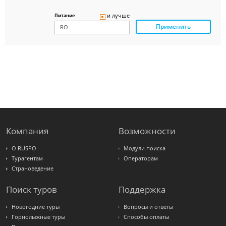
Delfin
Panteon
и лучше
Питание
Ambotis
Применить
Paks
Amigo-S
Pac
Group
Alean
Sunmar
PlanTravel
FUN&SUN
ex TUI
Крымская
Волна
LOTI
Russian
Express
Компания
Возможности
Интурист
Travelata
О RUSPO
Модули поиска
Турагентам
Операторам
Страноведение
Поиск туров
Поддержка
Новогодние туры
Вопросы и ответы
Горнолыжные туры
Способы оплаты