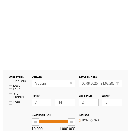
Операторы
Откуда
Даты вылета
OneTouch&Travel
Anex
Tour
Biblio
Ночей
Взрослых
Детей
Globus
Coral
ICS
Travel
Group
Диапазон цен
Валюта
Pegas
руб.
€ / $
Touristik
Art-Tour
10 000
1 000 000