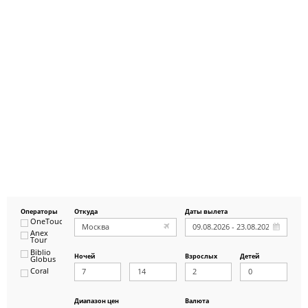
Операторы
Откуда
Даты вылета
OneTouch&Travel
Anex
Tour
Biblio
Ночей
Взрослых
Детей
Globus
Coral
ICS
Travel
Group
Диапазон цен
Валюта