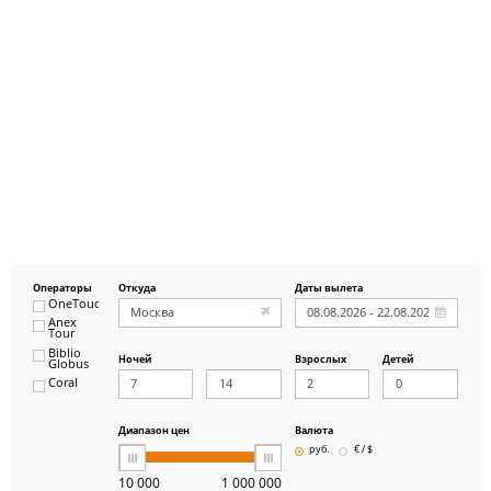
Операторы
Откуда
Даты вылета
OneTouch&Travel
Anex
Tour
Biblio
Ночей
Взрослых
Детей
Globus
Coral
ICS
Travel
Group
Диапазон цен
Валюта
Pegas
руб.
€ / $
Touristik
Art-Tour
10 000
1 000 000