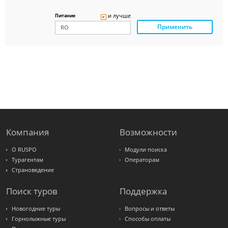
Delfin
Panteon
и лучше
Питание
Ambotis
Применить
Paks
Amigo-S
Pac
Group
Alean
Sunmar
PlanTravel
FUN&SUN
ex TUI
Крымская
Волна
LOTI
Russian
Express
Компания
Возможности
Интурист
Travelata
О RUSPO
Модули поиска
Турагентам
Операторам
Страноведение
Поиск туров
Поддержка
Новогодние туры
Вопросы и ответы
Горнолыжные туры
Способы оплаты