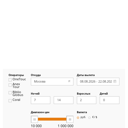
Операторы
Откуда
Даты вылета
OneTouch&Travel
Anex
Tour
Biblio
Ночей
Взрослых
Детей
Globus
Coral
ICS
Travel
Group
Диапазон цен
Валюта
Pegas
руб.
€ / $
Touristik
Art-Tour
10 000
1 000 000