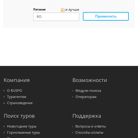
Delfin
Panteon
и лучше
Питание
Ambotis
Применить
Paks
Amigo-S
Pac
Group
Alean
Sunmar
PlanTravel
FUN&SUN
ex TUI
Крымская
Волна
LOTI
Russian
Express
Компания
Возможности
Интурист
Travelata
О RUSPO
Модули поиска
Турагентам
Операторам
Страноведение
Поиск туров
Поддержка
Новогодние туры
Вопросы и ответы
Горнолыжные туры
Способы оплаты