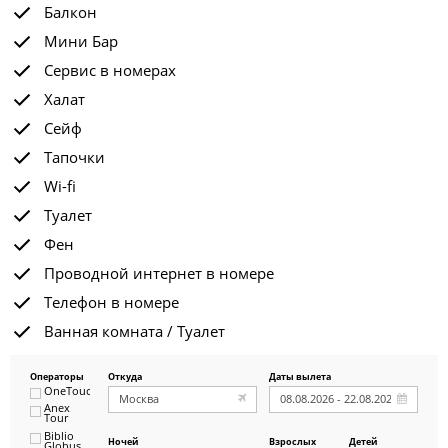
Балкон
Мини Бар
Сервис в номерах
Халат
Сейф
Тапочки
Wi-fi
Туалет
Фен
Проводной интернет в номере
Телефон в номере
Ванная комната / Туалет
Операторы
Откуда
Даты вылета
OneTouch&Travel
Anex
Tour
Biblio
Ночей
Взрослых
Детей
Globus