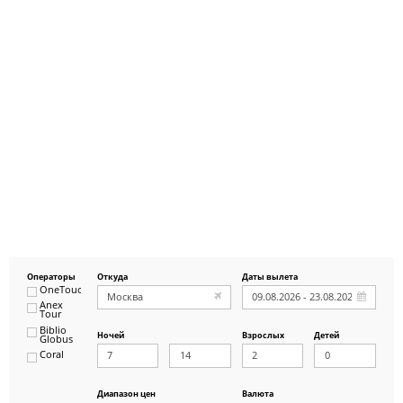
Операторы
Откуда
Даты вылета
OneTouch&Travel
Anex
Tour
Biblio
Ночей
Взрослых
Детей
Globus
Coral
ICS
Travel
Group
Диапазон цен
Валюта