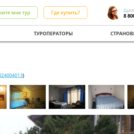
Подд
рите мне тур
Где купить?
8 80
ТУРОПЕРАТОРЫ
СТРАНОВ
024004013
)