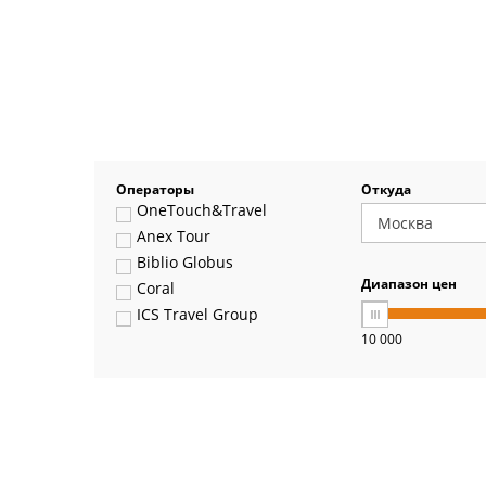
Операторы
Откуда
OneTouch&Travel
Anex Tour
Biblio Globus
Диапазон цен
Coral
ICS Travel Group
10 000
Pegas Touristik
Art-Tour
Delfin
Panteon
Ambotis
Paks