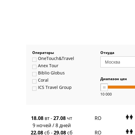
Операторы
Откуда
OneTouch&Travel
Anex Tour
Biblio Globus
Диапазон цен
Coral
ICS Travel Group
10 000
Pegas Touristik
Art-Tour
Delfin
Panteon
18.08
вт
-
27.08
чт
RO
Ambotis
9 ночей / 8 дней
Paks
22.08
сб
-
29.08
сб
RO