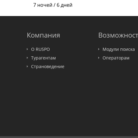
Amigo-S
7 ночей / 6 дней
Pac Group
Alean
Sunmar
PlanTravel
Компания
Возможнос
FUN&SUN ex TUI
Крымская Волна
О RUSPO
Модули поиска
LOTI
Турагентам
Операторам
Russian Express
Страноведение
Интурист
Travelata