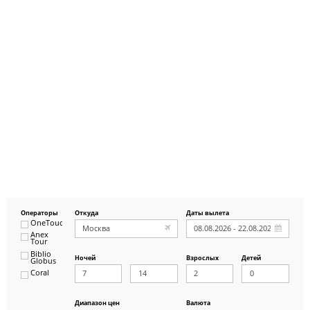
Операторы
Откуда
Даты вылета
OneTouch&Travel
Anex
Tour
Biblio
Ночей
Взрослых
Детей
Globus
Coral
ICS
Travel
Group
Диапазон цен
Валюта