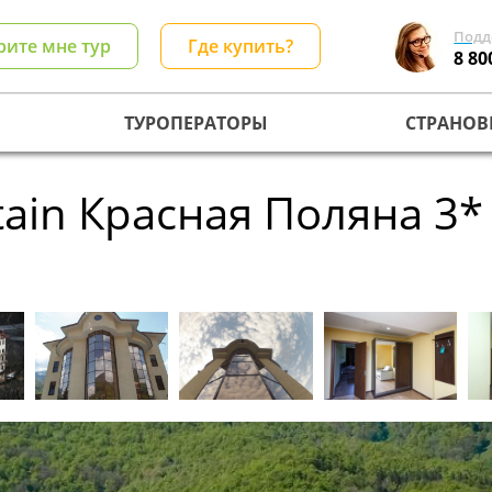
Подд
рите мне тур
Где купить?
8 80
ТУРОПЕРАТОРЫ
СТРАНОВ
tain Красная Поляна 3*