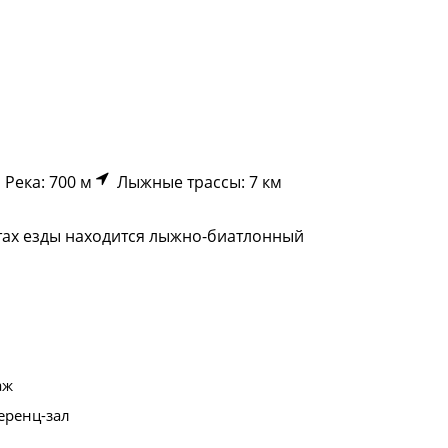
Река: 700 м
Лыжные трассы: 7 км
тах езды находится лыжно-биатлонный
аж
еренц-зал