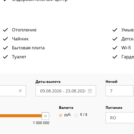
Отопление
Умыв
Чайник
Детск
Бытовая плита
Wi-fi
Туалет
Гард
Даты вылета
Ночей
Валюта
Питание
руб.
€ / $
1 000 000