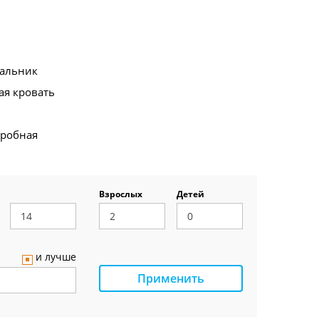
альник
ая кровать
еробная
Взрослых
Детей
и лучше
Применить