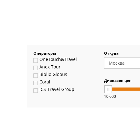
Операторы
Откуда
OneTouch&Travel
Anex Tour
Biblio Globus
Диапазон цен
Coral
ICS Travel Group
10 000
Pegas Touristik
Art-Tour
Delfin
Panteon
Ambotis
Paks