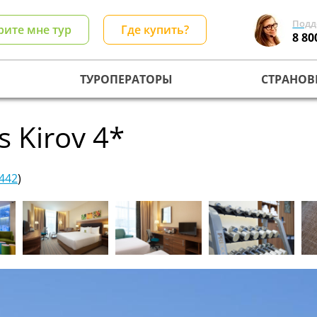
Подд
рите мне тур
Где купить?
8 80
ТУРОПЕРАТОРЫ
СТРАНОВ
s Kirov 4*
442
)