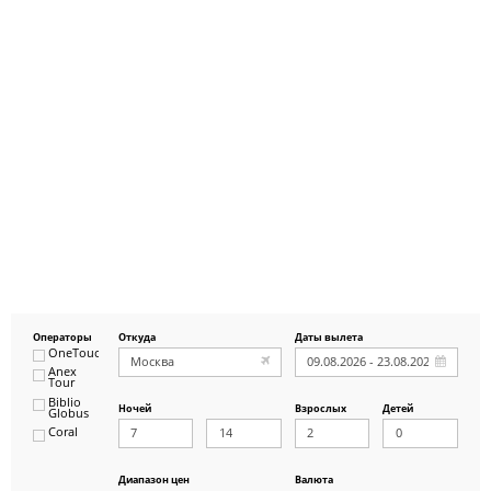
Операторы
Откуда
Даты вылета
OneTouch&Travel
Anex
Tour
Biblio
Ночей
Взрослых
Детей
Globus
Coral
ICS
Travel
Group
Диапазон цен
Валюта