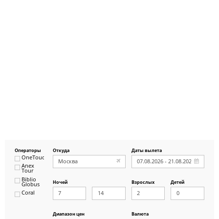
Операторы
Откуда
Даты вылета
OneTouch&Travel
Anex
Tour
Biblio
Ночей
Взрослых
Детей
Globus
Coral
ICS
Travel
Group
Диапазон цен
Валюта