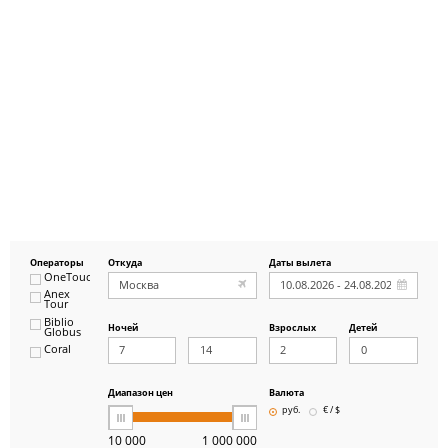
Операторы
Откуда
Даты вылета
OneTouch&Travel
Anex
Tour
Biblio
Ночей
Взрослых
Детей
Globus
Coral
ICS
Travel
Group
Диапазон цен
Валюта
Pegas
руб.
€ / $
Touristik
Art-Tour
10 000
1 000 000