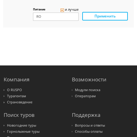
Delfin
Panteon
и лучше
Питание
Ambotis
Применить
Paks
Amigo-S
Pac
Group
Alean
Sunmar
PlanTravel
FUN&SUN
ex TUI
Крымская
Волна
LOTI
Russian
Express
Компания
Возможности
Интурист
Travelata
О RUSPO
Модули поиска
Турагентам
Операторам
Страноведение
Поиск туров
Поддержка
Новогодние туры
Вопросы и ответы
Горнолыжные туры
Способы оплаты