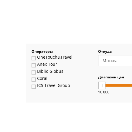
Операторы
Откуда
OneTouch&Travel
Anex Tour
Biblio Globus
Диапазон цен
Coral
ICS Travel Group
10 000
Pegas Touristik
Art-Tour
Delfin
Panteon
Ambotis
Paks