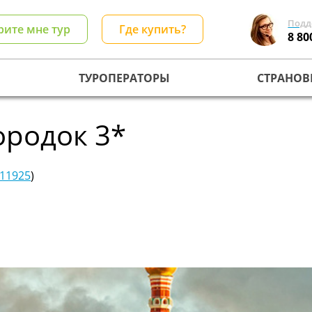
Подд
рите мне тур
Где купить?
8 80
ТУРОПЕРАТОРЫ
СТРАНОВ
ородок 3*
11925
)