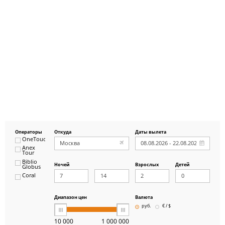
Операторы
Откуда
Даты вылета
OneTouch&Travel
Anex
Tour
Biblio
Ночей
Взрослых
Детей
Globus
Coral
ICS
Travel
Group
Диапазон цен
Валюта
Pegas
руб.
€ / $
Touristik
Art-Tour
10 000
1 000 000