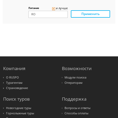
Delfin
Panteon
и лучше
Питание
Ambotis
Применить
Paks
Amigo-S
Pac
Group
Alean
Sunmar
PlanTravel
FUN&SUN
ex TUI
Крымская
Волна
LOTI
Russian
Express
Компания
Возможности
Интурист
Travelata
О RUSPO
Модули поиска
Турагентам
Операторам
Страноведение
Поиск туров
Поддержка
Новогодние туры
Вопросы и ответы
Горнолыжные туры
Способы оплаты