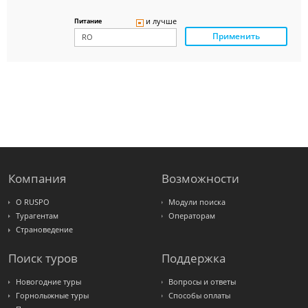
Delfin
Panteon
и лучше
Питание
Ambotis
Применить
Paks
Amigo-S
Pac
Group
Alean
Sunmar
PlanTravel
FUN&SUN
ex TUI
Крымская
Волна
LOTI
Russian
Express
Компания
Возможности
Интурист
Travelata
О RUSPO
Модули поиска
Турагентам
Операторам
Страноведение
Поиск туров
Поддержка
Новогодние туры
Вопросы и ответы
Горнолыжные туры
Способы оплаты