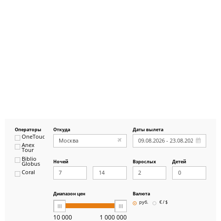
Операторы
Откуда
Даты вылета
OneTouch&Travel
Anex
Tour
Biblio
Ночей
Взрослых
Детей
Globus
Coral
ICS
Travel
Group
Диапазон цен
Валюта
Pegas
руб.
€ / $
Touristik
Art-Tour
10 000
1 000 000