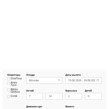
Операторы
Откуда
Даты вылета
OneTouch&Travel
Anex
Tour
Biblio
Ночей
Взрослых
Детей
Globus
Coral
ICS
Travel
Group
Диапазон цен
Валюта