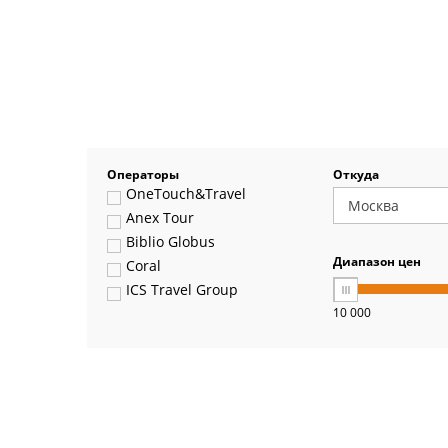
Операторы
Откуда
OneTouch&Travel
Anex Tour
Biblio Globus
Диапазон цен
Coral
ICS Travel Group
10 000
Pegas Touristik
Art-Tour
Delfin
Panteon
Ambotis
Paks