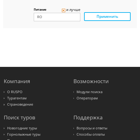
Delfin
Panteon
и лучше
Питание
Ambotis
Применить
Paks
Amigo-S
Pac
Group
Alean
Sunmar
PlanTravel
FUN&SUN
ex TUI
Крымская
Волна
LOTI
Russian
Express
Компания
Возможности
Интурист
Travelata
О RUSPO
Модули поиска
Турагентам
Операторам
Страноведение
Поиск туров
Поддержка
Новогодние туры
Вопросы и ответы
Горнолыжные туры
Способы оплаты