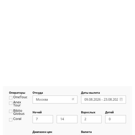
Операторы
Откуда
Даты вылета
OneTouch&Travel
Anex
Tour
Biblio
Ночей
Взрослых
Детей
Globus
Coral
ICS
Travel
Group
Диапазон цен
Валюта