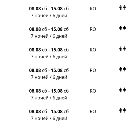
Delfin
Panteon
08.08
сб
-
15.08
сб
RO
Ambotis
7 ночей / 6 дней
Paks
Amigo-S
08.08
сб
-
15.08
сб
RO
Pac Group
7 ночей / 6 дней
Alean
Sunmar
08.08
сб
-
15.08
сб
RO
PlanTravel
7 ночей / 6 дней
FUN&SUN ex TUI
Крымская Волна
08.08
сб
-
15.08
сб
RO
LOTI
7 ночей / 6 дней
Russian Express
Интурист
08.08
сб
-
15.08
сб
RO
Travelata
7 ночей / 6 дней
08.08
сб
-
15.08
сб
RO
7 ночей / 6 дней