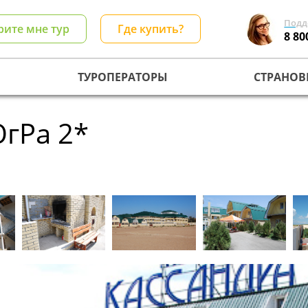
Подд
рите мне тур
Где купить?
8 80
ТУРОПЕРАТОРЫ
СТРАНОВ
ЮгРа 2*