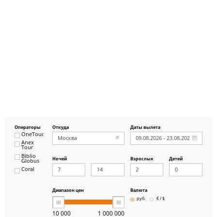
Операторы
Откуда
Даты вылета
OneTouch&Travel
Anex
Tour
Biblio
Ночей
Взрослых
Детей
Globus
Coral
ICS
Travel
Group
Диапазон цен
Валюта
Pegas
руб.
€ / $
Touristik
Art-Tour
10 000
1 000 000