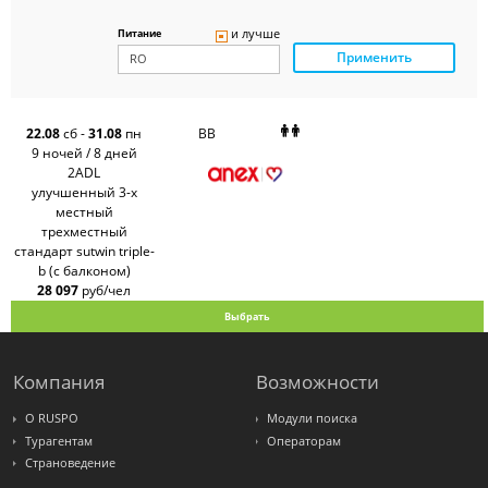
Delfin
Panteon
и лучше
Питание
Ambotis
Применить
Paks
Amigo-S
Pac
Group
Alean
22.08
сб
-
31.08
пн
BB
Sunmar
9 ночей / 8 дней
PlanTravel
2ADL
FUN&SUN
улучшенный 3-х
ex TUI
местный
Крымская
Волна
трехместный
LOTI
стандарт sutwin triple-
Russian
b (с балконом)
Express
28 097
руб/чел
Интурист
Travelata
Выбрать
Компания
Возможности
О RUSPO
Модули поиска
Турагентам
Операторам
Страноведение