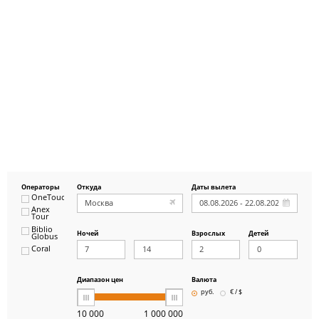
Операторы
Откуда
Даты вылета
OneTouch&Travel
Anex
Tour
Biblio
Ночей
Взрослых
Детей
Globus
Coral
ICS
Travel
Group
Диапазон цен
Валюта
Pegas
руб.
€ / $
Touristik
Art-Tour
10 000
1 000 000