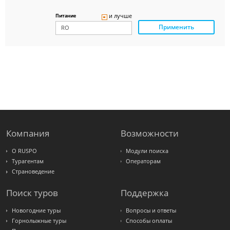
Delfin
Panteon
и лучше
Питание
Ambotis
Применить
Paks
Amigo-S
Pac
Group
Alean
Sunmar
PlanTravel
FUN&SUN
ex TUI
Крымская
Волна
LOTI
Russian
Express
Компания
Возможности
Интурист
Travelata
О RUSPO
Модули поиска
Турагентам
Операторам
Страноведение
Поиск туров
Поддержка
Новогодние туры
Вопросы и ответы
Горнолыжные туры
Способы оплаты