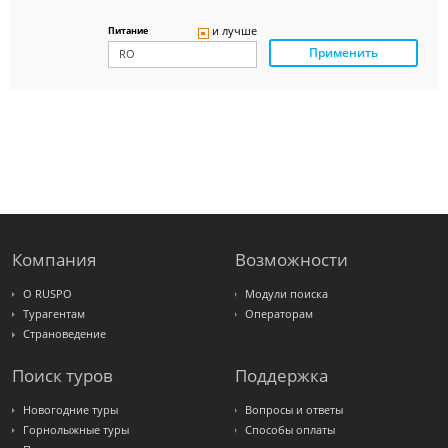
Delfin
Panteon
и лучше
Питание
Ambotis
Применить
Paks
Amigo-S
Pac
Group
Alean
Sunmar
PlanTravel
FUN&SUN
ex TUI
Крымская
Волна
LOTI
Russian
Express
Компания
Возможности
Интурист
Travelata
О RUSPO
Модули поиска
Турагентам
Операторам
Страноведение
Поиск туров
Поддержка
Новогодние туры
Вопросы и ответы
Горнолыжные туры
Способы оплаты