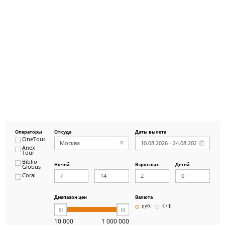
Операторы
Откуда
Даты вылета
OneTouch&Travel
Anex
Tour
Biblio
Ночей
Взрослых
Детей
Globus
Coral
ICS
Travel
Group
Диапазон цен
Валюта
Pegas
руб.
€ / $
Touristik
Art-Tour
10 000
1 000 000