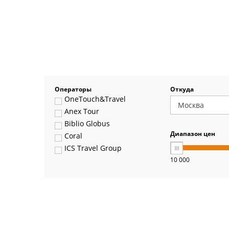
Операторы
Откуда
OneTouch&Travel
Anex Tour
Biblio Globus
Диапазон цен
Coral
ICS Travel Group
10 000
Pegas Touristik
Art-Tour
Delfin
Panteon
Ambotis
Paks