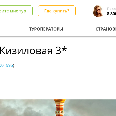
Подд
рите мне тур
Где купить?
8 80
ТУРОПЕРАТОРЫ
СТРАНОВ
 Кизиловая 3*
001995
)