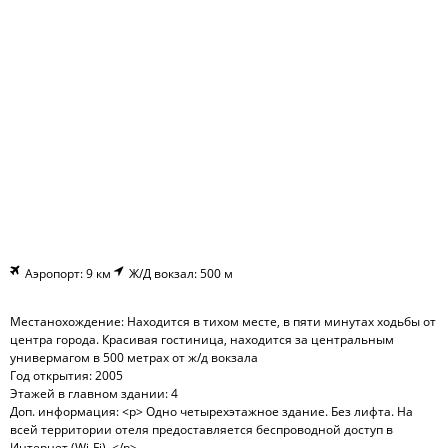
Аэропорт: 9 км
Ж/Д вокзал: 500 м
Местанохождение: Находится в тихом месте, в пяти минутах ходьбы от
центра города. Красивая гостиница, находится за центральным
универмагом в 500 метрах от ж/д вокзала
Год открытия: 2005
Этажей в главном здании: 4
Доп. информация: <p> Одно четырехэтажное здание. Без лифта. На
всей территории отеля предоставляется беспроводной доступ в
Интернет (Wi-Fi). </p>