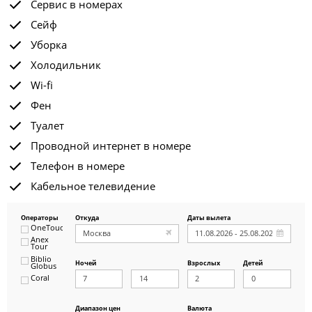
Сервис в номерах
Сейф
Уборка
Холодильник
Wi-fi
Фен
Туалет
Проводной интернет в номере
Телефон в номере
Кабельное телевидение
Операторы
Откуда
Даты вылета
OneTouch&Travel
Anex
Tour
Biblio
Ночей
Взрослых
Детей
Globus
Coral
ICS
Travel
Group
Диапазон цен
Валюта