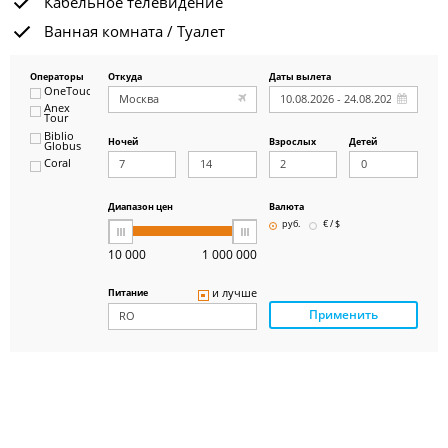
Кабельное телевидение
Ванная комната / Туалет
Операторы
Откуда
Даты вылета
OneTouch&Travel
Anex
Tour
Biblio
Ночей
Взрослых
Детей
Globus
Coral
ICS
Travel
Group
Диапазон цен
Валюта
Pegas
руб.
€ / $
Touristik
Art-Tour
10 000
1 000 000
Delfin
Panteon
и лучше
Питание
Ambotis
Применить
Paks
Amigo-S
Pac
Group
Alean
Sunmar
PlanTravel
FUN&SUN
ex TUI