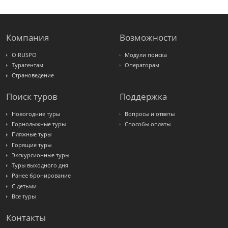
Крымская
Волна
LOTI
Russian
Express
Компания
Возможности
Интурист
Travelata
О RUSPO
Модули поиска
Турагентам
Операторам
Страноведение
Поиск туров
Поддержка
Новогодние туры
Вопросы и ответы
Горнолыжные туры
Способы оплаты
Пляжные туры
Горящие туры
Экскурсионные туры
Туры выходного дня
Ранее бронирование
С детьми
Все туры
Контакты