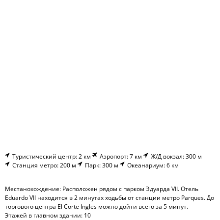
Туристический центр: 2 км
Аэропорт: 7 км
Ж/Д вокзал: 300 м
Станция метро: 200 м
Парк: 300 м
Океанариум: 6 км
Местанохождение: Расположен рядом с парком Эдуарда VII. Отель
Eduardo VII находится в 2 минутах ходьбы от станции метро Parques. До
торгового центра El Corte Ingles можно дойти всего за 5 минут.
Этажей в главном здании: 10