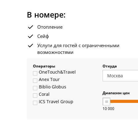
В номере:
Отопление
Сейф
Услуги для гостей с ограниченными
возможностями
Операторы
Откуда
OneTouch&Travel
Anex Tour
Biblio Globus
Диапазон цен
Coral
ICS Travel Group
10 000
Pegas Touristik
Art-Tour
Delfin
Panteon