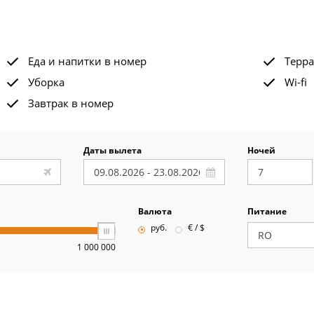
Еда и напитки в номер
Терра
Уборка
Wi-fi
Завтрак в номер
Даты вылета
Ночей
Валюта
Питание
руб.
€ / $
1 000 000