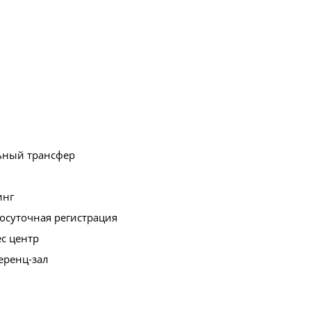
ьный трансфер
инг
осуточная регистрация
с центр
еренц-зал