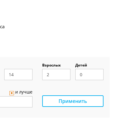
са
Взрослых
Детей
и лучше
Применить