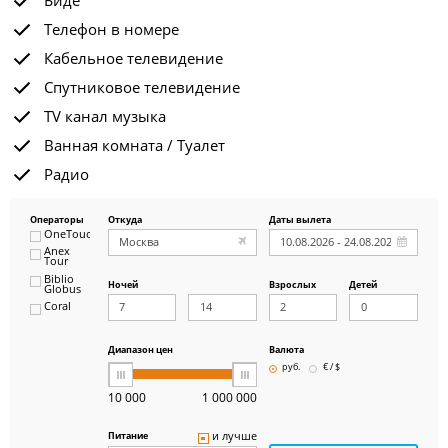
Биде
Телефон в номере
Кабельное телевидение
Спутниковое телевидение
TV канал музыка
Ванная комната / Туалет
Радио
Операторы
Откуда
Даты вылета
OneTouch&Travel
Anex
Tour
Biblio
Ночей
Взрослых
Детей
Globus
Coral
ICS
Travel
Group
Диапазон цен
Валюта
Pegas
руб.
€ / $
Touristik
Art-Tour
10 000
1 000 000
Delfin
Panteon
и лучше
Питание
Ambotis