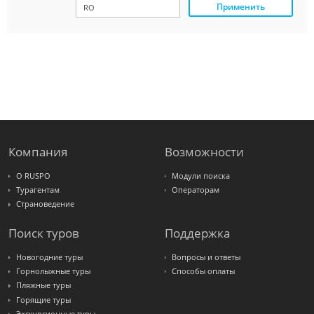
Применить
Paks
Amigo-S
Pac
Group
Alean
Sunmar
PlanTravel
FUN&SUN
ex TUI
Крымская
Волна
LOTI
Russian
Express
Компания
Возможности
Интурист
Travelata
О RUSPO
Модули поиска
Турагентам
Операторам
Страноведение
Поиск туров
Поддержка
Новогодние туры
Вопросы и ответы
Горнолыжные туры
Способы оплаты
Пляжные туры
Горящие туры
Экскурсионные туры