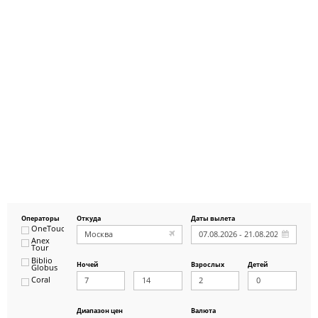
Операторы
Откуда
Даты вылета
OneTouch&Travel
Anex
Tour
Biblio
Ночей
Взрослых
Детей
Globus
Coral
ICS
Travel
Group
Диапазон цен
Валюта