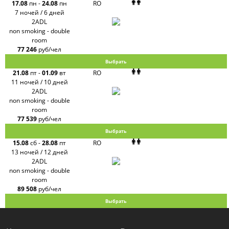
17.08
пн
-
24.08
пн
RO
Интурист
7 ночей / 6 дней
Travelata
2ADL
non smoking - double
room
77 246
руб/чел
Выбрать
21.08
пт
-
01.09
вт
RO
11 ночей / 10 дней
2ADL
non smoking - double
room
77 539
руб/чел
Выбрать
15.08
сб
-
28.08
пт
RO
13 ночей / 12 дней
2ADL
non smoking - double
room
89 508
руб/чел
Выбрать