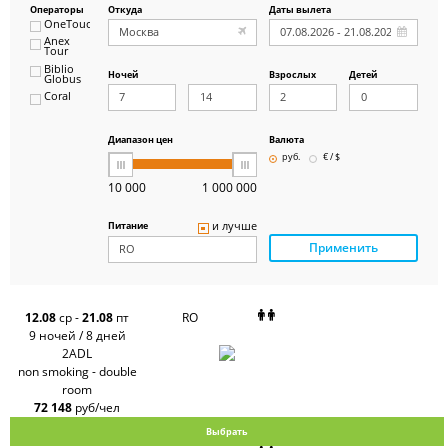
Операторы
Откуда
Даты вылета
OneTouch&Travel
Anex
Tour
Biblio
Ночей
Взрослых
Детей
Globus
Coral
ICS
Travel
Group
Диапазон цен
Валюта
Pegas
руб.
€ / $
Touristik
Art-Tour
10 000
1 000 000
Delfin
Panteon
и лучше
Питание
Ambotis
Применить
Paks
Amigo-S
Pac
Group
Alean
12.08
ср
-
21.08
пт
RO
Sunmar
9 ночей / 8 дней
PlanTravel
2ADL
FUN&SUN
non smoking - double
ex TUI
room
Крымская
Волна
72 148
руб/чел
LOTI
Выбрать
Russian
Express