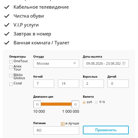
Кабельное телевидение
Чистка обуви
V.I.P услуги
Завтрак в номер
Ванная комната / Туалет
Операторы
Откуда
Даты вылета
OneTouch&Travel
Anex
Tour
Biblio
Ночей
Взрослых
Детей
Globus
Coral
ICS
Travel
Group
Диапазон цен
Валюта
Pegas
руб.
€ / $
Touristik
Art-Tour
10 000
1 000 000
Delfin
Panteon
и лучше
Питание
Ambotis
Применить
Paks
Amigo-S