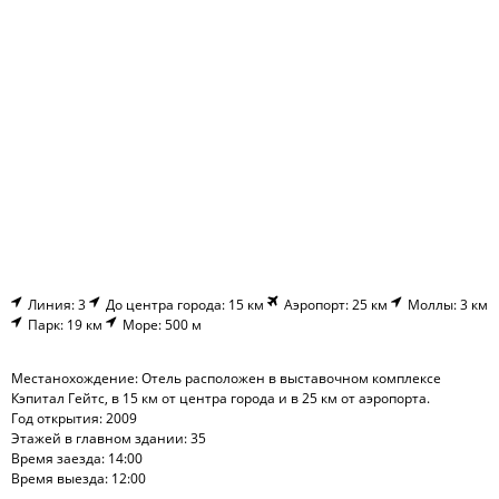
Линия: 3
До центра города: 15 км
Аэропорт: 25 км
Моллы: 3 км
Парк: 19 км
Море: 500 м
Местанохождение: Отель расположен в выставочном комплексе
Кэпитал Гейтс, в 15 км от центра города и в 25 км от аэропорта.
Год открытия: 2009
Этажей в главном здании: 35
Время заезда: 14:00
Время выезда: 12:00