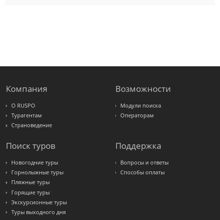
Pac
Group
Alean
Sunmar
PlanTravel
FUN&SUN
ex TUI
Крымская
Волна
LOTI
Russian
Express
Компания
Возможности
Интурист
Travelata
О RUSPO
Модули поиска
Турагентам
Операторам
Страноведение
Поиск туров
Поддержка
Новогодние туры
Вопросы и ответы
Горнолыжные туры
Способы оплаты
Пляжные туры
Горящие туры
Экскурсионные туры
Туры выходного дня