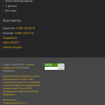
Ранее бронирование
С детьми
Все туры
Контакты
Туристам:
8 800 100 54 34
Агентам:
8 800 100 54 34
Поддержка
Офис RUSPO
Офисы продаж
© 2009—2024 RUSPO –
система
подбора туров
. Все права
защищены.
Внимание!!! Все материалы и цены,
размещенные на сайте, носят
справочный характер и не являются
публичной офертой, определяемой
положениями Статьи 437 (2)
Гражданского кодекса Российской
Федерации.
Безопасность
|
Конфиденциальность
|