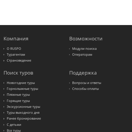
Sunmar
PlanTravel
FUN&SUN
ex TUI
Крымская
Волна
LOTI
Russian
Express
Компания
Возможности
Интурист
Travelata
О RUSPO
Модули поиска
Турагентам
Операторам
Страноведение
Поиск туров
Поддержка
Новогодние туры
Вопросы и ответы
Горнолыжные туры
Способы оплаты
Пляжные туры
Горящие туры
Экскурсионные туры
Туры выходного дня
Ранее бронирование
С детьми
Все туры