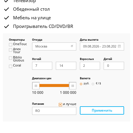
Телевизор
Обеденный стол
Мебель на улице
Проигрыватель CD/DVD/BR
Операторы
Откуда
Даты вылета
OneTouch&Travel
Anex
Tour
Biblio
Ночей
Взрослых
Детей
Globus
Coral
ICS
Travel
Group
Диапазон цен
Валюта
Pegas
руб.
€ / $
Touristik
Art-Tour
10 000
1 000 000
Delfin
Panteon
и лучше
Питание
Ambotis
Применить
Paks
Amigo-S
Pac
Group
Alean