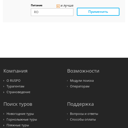
Panteon
и лучше
Питание
Ambotis
Применить
Paks
Amigo-S
Pac
Group
Alean
Sunmar
PlanTravel
FUN&SUN
ex TUI
Крымская
Волна
LOTI
Russian
Express
Компания
Возможности
Интурист
Travelata
О RUSPO
Модули поиска
Турагентам
Операторам
Страноведение
Поиск туров
Поддержка
Новогодние туры
Вопросы и ответы
Горнолыжные туры
Способы оплаты
Пляжные туры