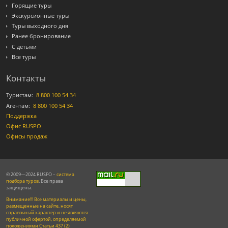
Горящие туры
Экскурсионные туры
Туры выходного дня
Ранее бронирование
С детьми
Все туры
Контакты
Туристам:
8 800 100 54 34
Агентам:
8 800 100 54 34
Поддержка
Офис RUSPO
Офисы продаж
© 2009—2024 RUSPO –
система
подбора туров
. Все права
защищены.
Внимание!!! Все материалы и цены,
размещенные на сайте, носят
справочный характер и не являются
публичной офертой, определяемой
положениями Статьи 437 (2)