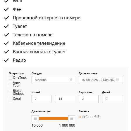
Wi-fi
Фен
Проводной интернет в номере
Туалет
Телефон в номере
Кабельное телевидение
Ванная комната / Туалет
Радио
Операторы
Откуда
Даты вылета
OneTouch&Travel
Anex
Tour
Biblio
Ночей
Взрослых
Детей
Globus
Coral
ICS
Travel
Group
Диапазон цен
Валюта
Pegas
руб.
€ / $
Touristik
Art-Tour
10 000
1 000 000
Delfin