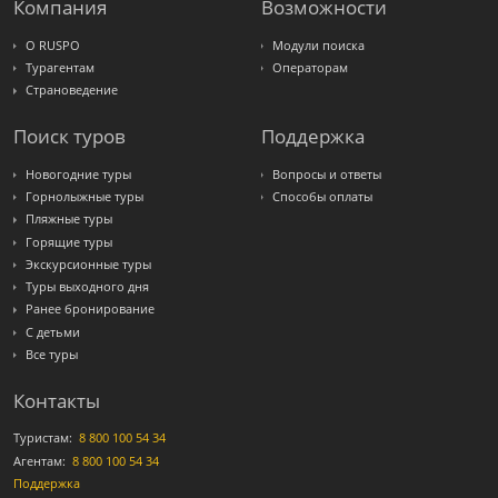
Компания
Возможности
Интурист
Travelata
О RUSPO
Модули поиска
Турагентам
Операторам
Страноведение
Поиск туров
Поддержка
Новогодние туры
Вопросы и ответы
Горнолыжные туры
Способы оплаты
Пляжные туры
Горящие туры
Экскурсионные туры
Туры выходного дня
Ранее бронирование
С детьми
Все туры
Контакты
Туристам:
8 800 100 54 34
Агентам:
8 800 100 54 34
Поддержка