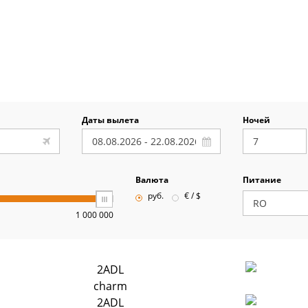
Даты вылета
Ночей
Валюта
Питание
руб.
€ / $
1 000 000
2ADL
charm
2ADL