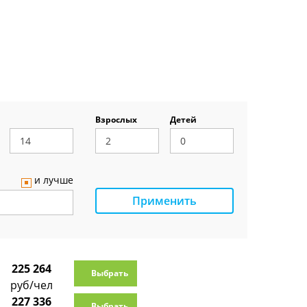
Взрослых
Детей
и лучше
Применить
225 264
Выбрать
руб/чел
227 336
Выбрать