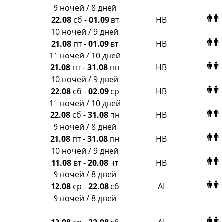
Amigo-S
9 ночей / 8 дней
Pac Group
22.08
сб
-
01.09
вт
HB
Alean
10 ночей / 9 дней
Sunmar
21.08
пт
-
01.09
вт
HB
PlanTravel
11 ночей / 10 дней
FUN&SUN ex TUI
21.08
пт
-
31.08
пн
HB
Крымская Волна
10 ночей / 9 дней
LOTI
22.08
сб
-
02.09
ср
HB
Russian Express
11 ночей / 10 дней
Интурист
22.08
сб
-
31.08
пн
HB
Travelata
9 ночей / 8 дней
21.08
пт
-
31.08
пн
HB
10 ночей / 9 дней
11.08
вт
-
20.08
чт
HB
9 ночей / 8 дней
12.08
ср
-
22.08
сб
AI
9 ночей / 8 дней