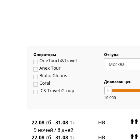
Операторы
Откуда
OneTouch&Travel
Anex Tour
Biblio Globus
Диапазон цен
Coral
ICS Travel Group
10 000
Pegas Touristik
Art-Tour
Delfin
Panteon
22.08
сб
-
31.08
пн
HB
Ambotis
9 ночей / 8 дней
Paks
22.08
сб
-
31.08
пн
HB