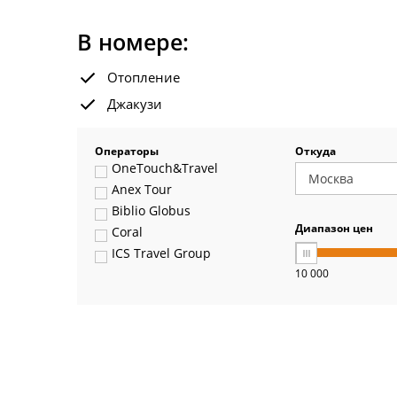
В номере:
Отопление
Джакузи
Операторы
Откуда
OneTouch&Travel
Anex Tour
Biblio Globus
Диапазон цен
Coral
ICS Travel Group
10 000
Pegas Touristik
Art-Tour
Delfin
Panteon
Ambotis
Paks