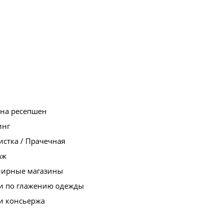
 на ресепшен
инг
стка / Прачечная
аж
нирные магазины
ги по глажению одежды
и консьержа