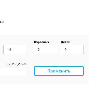
са
Взрослых
Детей
и лучше
Применить