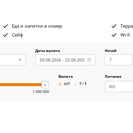
Еда и напитки в номер
Терра
Сейф
Wi-fi
Даты вылета
Ночей
Валюта
Питание
руб.
€ / $
1 000 000