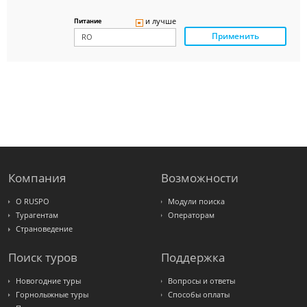
Delfin
Panteon
и лучше
Питание
Ambotis
Применить
Paks
Amigo-S
Pac
Group
Alean
Sunmar
PlanTravel
FUN&SUN
ex TUI
Крымская
Волна
LOTI
Russian
Express
Компания
Возможности
Интурист
Travelata
О RUSPO
Модули поиска
Турагентам
Операторам
Страноведение
Поиск туров
Поддержка
Новогодние туры
Вопросы и ответы
Горнолыжные туры
Способы оплаты