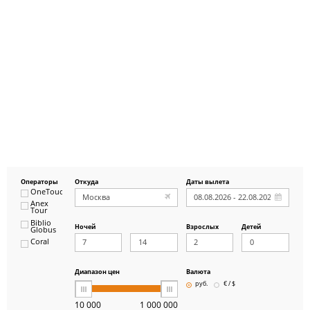
Операторы
Откуда
Даты вылета
OneTouch&Travel
Anex
Tour
Biblio
Ночей
Взрослых
Детей
Globus
Coral
ICS
Travel
Group
Диапазон цен
Валюта
Pegas
руб.
€ / $
Touristik
Art-Tour
10 000
1 000 000