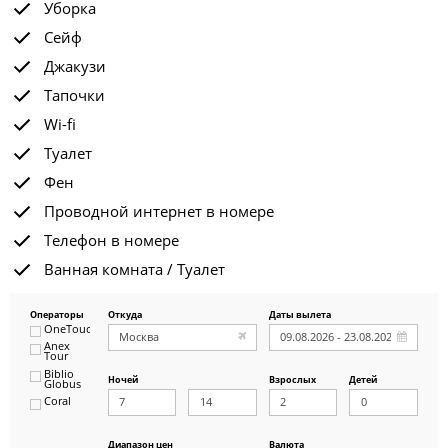
Уборка
Сейф
Джакузи
Тапочки
Wi-fi
Туалет
Фен
Проводной интернет в номере
Телефон в номере
Ванная комната / Туалет
Операторы
Откуда
Даты вылета
OneTouch&Travel
Anex
Tour
Biblio
Ночей
Взрослых
Детей
Globus
Coral
ICS
Travel
Group
Диапазон цен
Валюта